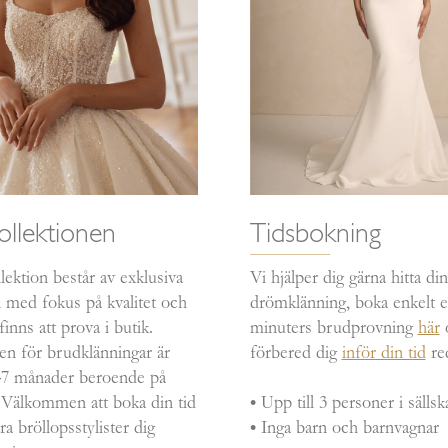
llektionen
Tidsbokning
lektion består av exklusiva
Vi hjälper dig gärna hitta din
med fokus på kvalitet och
drömklänning, boka enkelt e
inns att prova i butik.
minuters brudprovning
här
en för brudklänningar är
förbered dig
inför din tid
re
4–7 månader beroende på
 Välkommen att boka din tid
• Upp till 3 personer i sällsk
ra bröllopsstylister dig
• Inga barn och barnvagnar