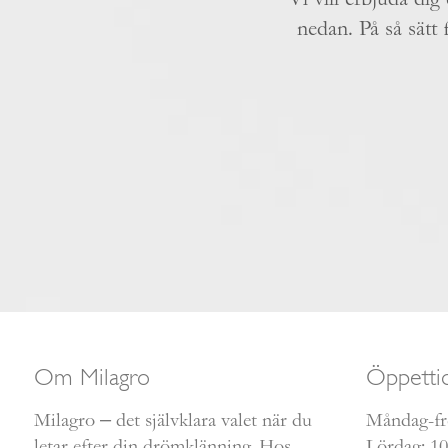
nedan. På så sät
Om Milagro
Öppetti
Milagro – det självklara valet när du
Måndag-fre
letar efter din drömklänning. Hos
Lördag: 10