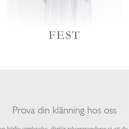
FEST
Prova din klänning hos oss
 en härlig upplevelse, därför rekommenderar vi att du