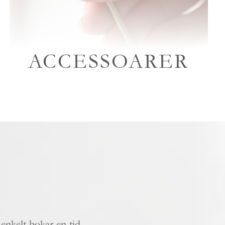
ACCESSOARER
 enkelt bokar en tid